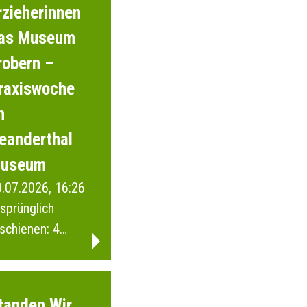
rzieherinnen
as Museum
robern –
raxiswoche
m
eanderthal
useum
.07.2026, 16:26
sprünglich
schienen: 4
ebruar 2026
tanden Wir