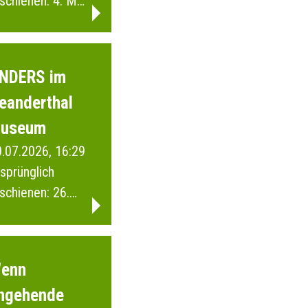
schienen: 4. Mai
026
NDERS im
eanderthal
useum
.07.2026, 16:29
sprünglich
schienen: 26.
ärz 2026
enn
ngehende