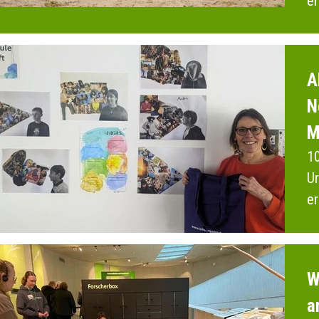
er
2
A
N
M
10
Ur
er
M
W
a