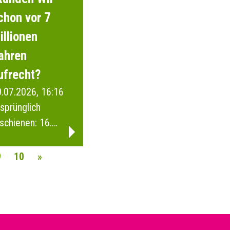
chon vor 7
illionen
ahren
ufrecht?
.07.2026, 16:16
sprünglich
schienen: 16.
anuar 2026
9
10
»
AVIGATION