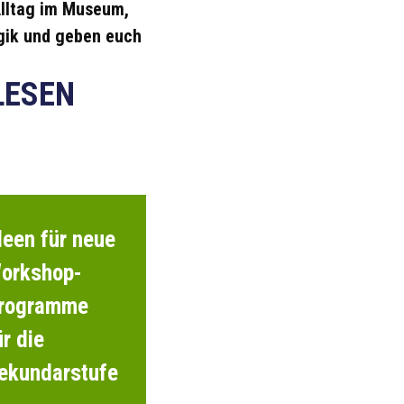
lltag im Museum,
ik und geben euch
LESEN
deen für neue
orkshop-
rogramme
ür die
ekundarstufe