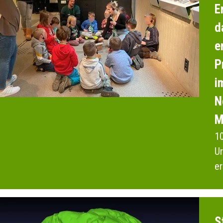
E
d
e
P
i
N
M
10
Ur
er
F
S