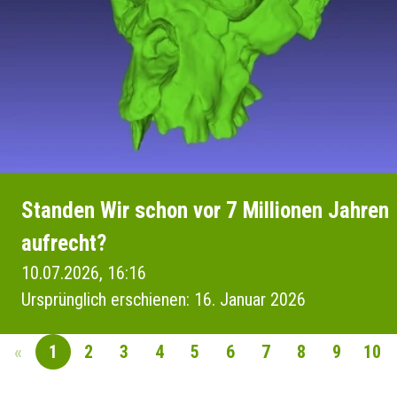
Standen Wir schon vor 7 Millionen Jahren
aufrecht?
10.07.2026, 16:16
Ursprünglich erschienen: 16. Januar 2026
«
1
2
3
4
5
6
7
8
9
10
SEITENNAVIGAT