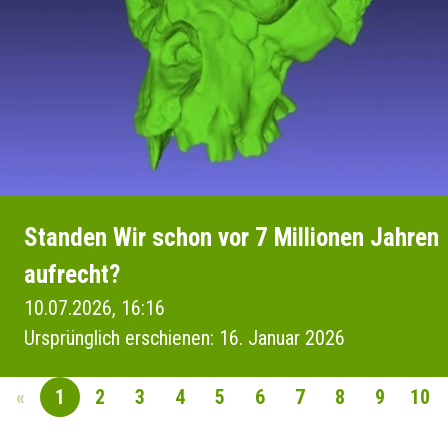
Standen Wir schon vor 7 Millionen Jahren
aufrecht?
10.07.2026, 16:16
Ursprünglich erschienen: 16. Januar 2026
«
1
2
3
4
5
6
7
8
9
10
SEITENNAVIGAT