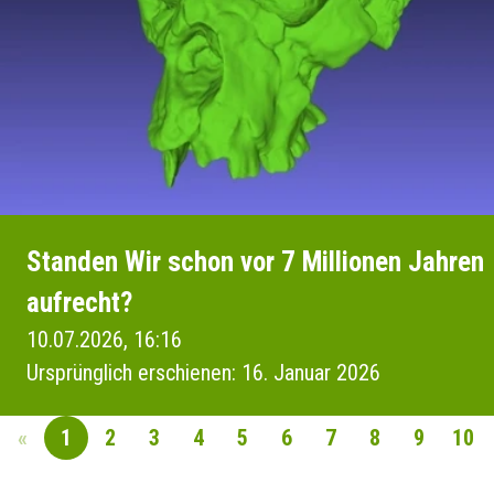
Standen Wir schon vor 7 Millionen Jahren
aufrecht?
10.07.2026, 16:16
Ursprünglich erschienen: 16. Januar 2026
«
1
2
3
4
5
6
7
8
9
10
SEITENNAVIGAT