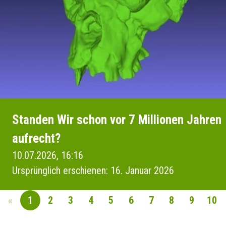
Standen Wir schon vor 7 Millionen Jahren
aufrecht?
10.07.2026, 16:16
Ursprünglich erschienen: 16. Januar 2026
«
1
2
3
4
5
6
7
8
9
10
SEITENNAVIGAT