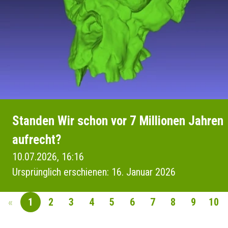
Standen Wir schon vor 7 Millionen Jahren
aufrecht?
10.07.2026, 16:16
Ursprünglich erschienen: 16. Januar 2026
«
1
2
3
4
5
6
7
8
9
10
SEITENNAVIGAT