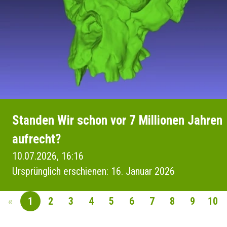
Standen Wir schon vor 7 Millionen Jahren
aufrecht?
10.07.2026, 16:16
Ursprünglich erschienen: 16. Januar 2026
«
1
2
3
4
5
6
7
8
9
10
SEITENNAVIGAT