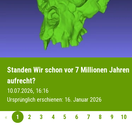
Standen Wir schon vor 7 Millionen Jahren
aufrecht?
10.07.2026, 16:16
Ursprünglich erschienen: 16. Januar 2026
«
1
2
3
4
5
6
7
8
9
10
SEITENNAVIGAT