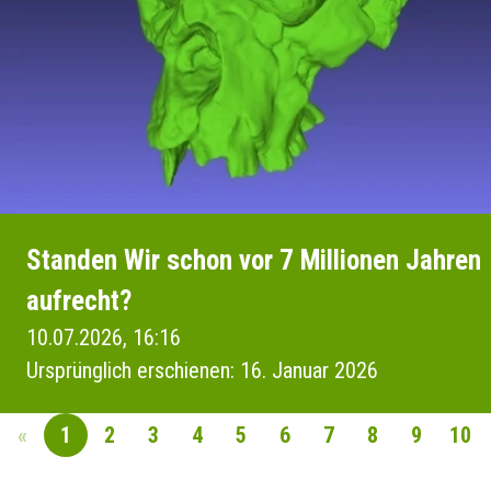
Standen Wir schon vor 7 Millionen Jahren
aufrecht?
10.07.2026, 16:16
Ursprünglich erschienen: 16. Januar 2026
«
1
2
3
4
5
6
7
8
9
10
SEITENNAVIGAT