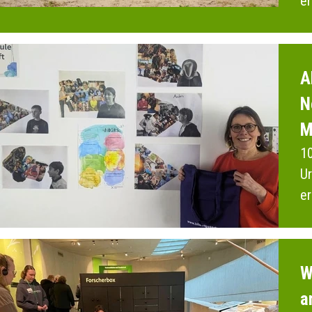
er
2
A
N
M
10
Ur
er
M
W
a