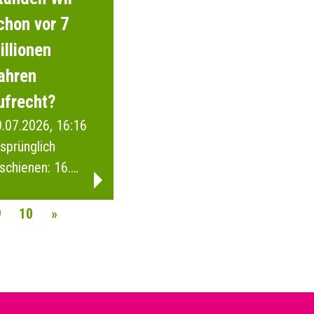
chon vor 7
illionen
ahren
ufrecht?
.07.2026, 16:16
sprünglich
schienen: 16.
anuar 2026
9
10
»
AVIGATION