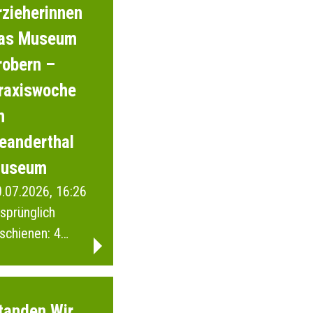
rzieherinnen
as Museum
robern –
raxiswoche
m
eanderthal
useum
.07.2026, 16:26
sprünglich
schienen: 4
ebruar 2026
tanden Wir