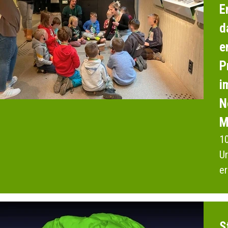
E
d
e
P
i
N
M
10
Ur
er
F
S