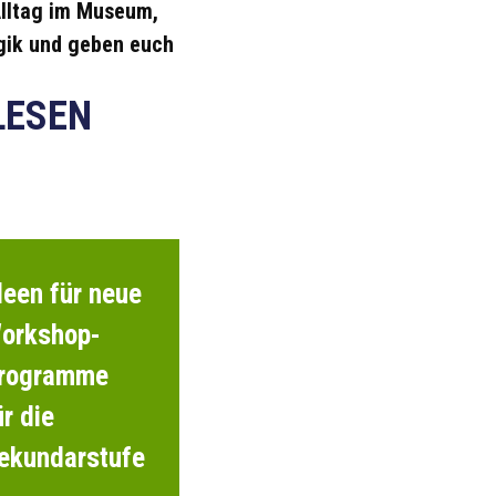
lltag im Museum,
ik und geben euch
LESEN
deen für neue
orkshop-
rogramme
ür die
ekundarstufe