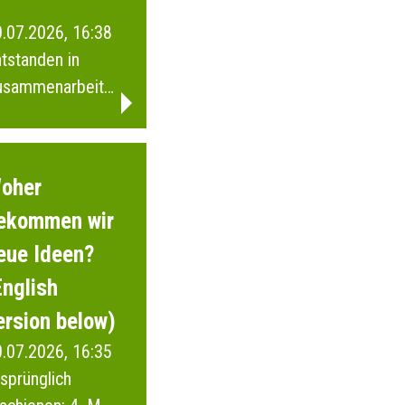
.07.2026, 16:38
tstanden in
usammenarbeit
t Schülerinnen
d Schülern
wie der Junior
oher
i Wuppertal.
ekommen wir
eue Ideen?
English
ersion below)
.07.2026, 16:35
sprünglich