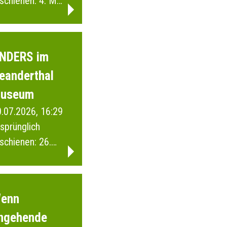
schienen: 4. Mai
026
NDERS im
eanderthal
useum
.07.2026, 16:29
sprünglich
schienen: 26.
ärz 2026
enn
ngehende