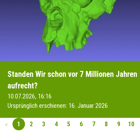
Standen Wir schon vor 7 Millionen Jahren
aufrecht?
10.07.2026, 16:16
Ursprünglich erschienen: 16. Januar 2026
«
1
2
3
4
5
6
7
8
9
10
SEITENNAVIGAT