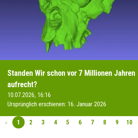
Standen Wir schon vor 7 Millionen Jahren
aufrecht?
10.07.2026, 16:16
Ursprünglich erschienen: 16. Januar 2026
«
1
2
3
4
5
6
7
8
9
10
SEITENNAVIGAT