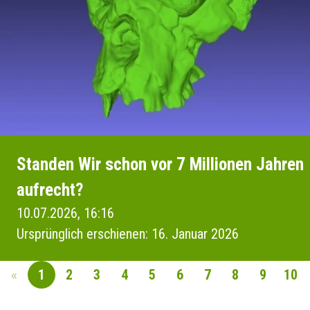
Standen Wir schon vor 7 Millionen Jahren
aufrecht?
10.07.2026, 16:16
Ursprünglich erschienen: 16. Januar 2026
«
1
2
3
4
5
6
7
8
9
10
SEITENNAVIGAT