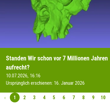
Standen Wir schon vor 7 Millionen Jahren
aufrecht?
10.07.2026, 16:16
Ursprünglich erschienen: 16. Januar 2026
«
1
2
3
4
5
6
7
8
9
10
SEITENNAVIGAT