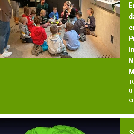
E
d
e
P
i
N
M
10
Ur
er
F
S