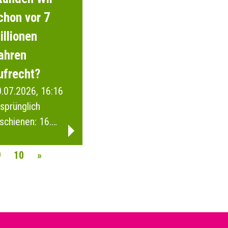
chon vor 7
illionen
ahren
ufrecht?
.07.2026, 16:16
sprünglich
schienen: 16.
anuar 2026
9
10
»
AVIGATION