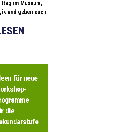
lltag im Museum,
ik und geben euch
LESEN
deen für neue
orkshop-
rogramme
ür die
ekundarstufe