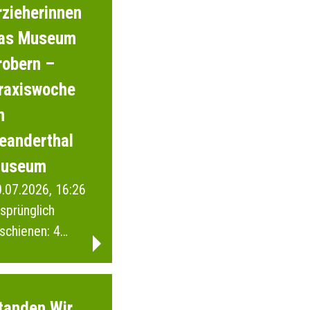
rzieherinnen
as Museum
robern –
raxiswoche
m
eanderthal
useum
.07.2026, 16:26
sprünglich
schienen: 4
ebruar 2026
tanden Wir