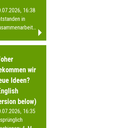
.07.2026, 16:38
tstanden in
usammenarbeit
t Schülerinnen
d Schülern
wie der Junior
oher
i Wuppertal.
ekommen wir
eue Ideen?
English
ersion below)
.07.2026, 16:35
sprünglich