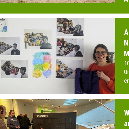
er
2
A
N
M
10
Ur
er
M
W
a