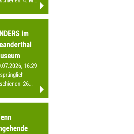
schienen: 4. Mai
026
NDERS im
eanderthal
useum
.07.2026, 16:29
sprünglich
schienen: 26.
ärz 2026
enn
ngehende