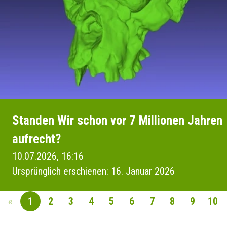
Standen Wir schon vor 7 Millionen Jahren
aufrecht?
10.07.2026, 16:16
Ursprünglich erschienen: 16. Januar 2026
«
1
2
3
4
5
6
7
8
9
10
SEITENNAVIGAT