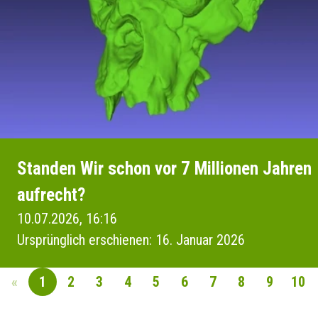
Standen Wir schon vor 7 Millionen Jahren
aufrecht?
10.07.2026, 16:16
Ursprünglich erschienen: 16. Januar 2026
«
1
2
3
4
5
6
7
8
9
10
SEITENNAVIGAT