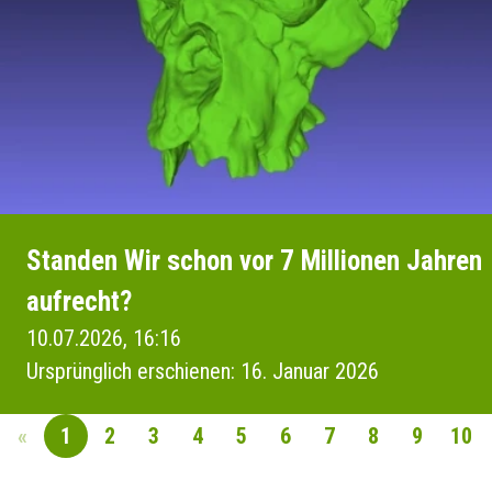
Standen Wir schon vor 7 Millionen Jahren
aufrecht?
10.07.2026, 16:16
Ursprünglich erschienen: 16. Januar 2026
«
1
2
3
4
5
6
7
8
9
10
SEITENNAVIGAT