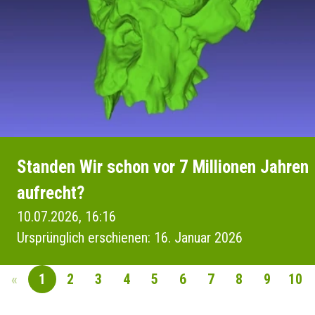
Standen Wir schon vor 7 Millionen Jahren
aufrecht?
10.07.2026, 16:16
Ursprünglich erschienen: 16. Januar 2026
«
1
2
3
4
5
6
7
8
9
10
SEITENNAVIGAT