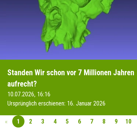
Standen Wir schon vor 7 Millionen Jahren
aufrecht?
10.07.2026, 16:16
Ursprünglich erschienen: 16. Januar 2026
«
1
2
3
4
5
6
7
8
9
10
SEITENNAVIGAT