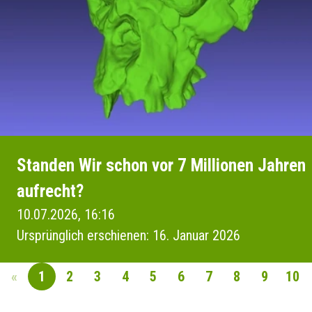
Standen Wir schon vor 7 Millionen Jahren
aufrecht?
10.07.2026, 16:16
Ursprünglich erschienen: 16. Januar 2026
«
1
2
3
4
5
6
7
8
9
10
SEITENNAVIGAT