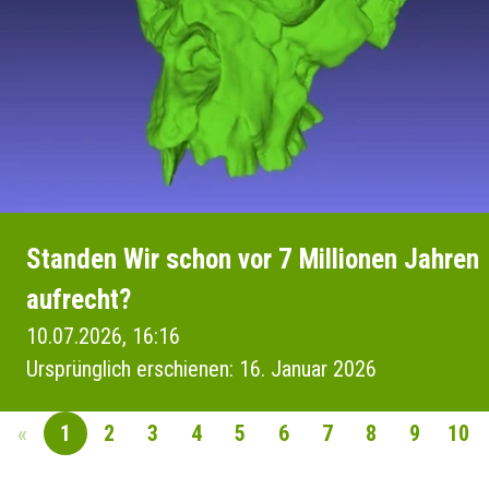
Standen Wir schon vor 7 Millionen Jahren
aufrecht?
10.07.2026, 16:16
Ursprünglich erschienen: 16. Januar 2026
«
1
2
3
4
5
6
7
8
9
10
SEITENNAVIGAT