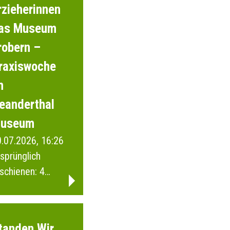
rzieherinnen
as Museum
robern –
raxiswoche
m
eanderthal
useum
.07.2026, 16:26
sprünglich
schienen: 4
ebruar 2026
tanden Wir