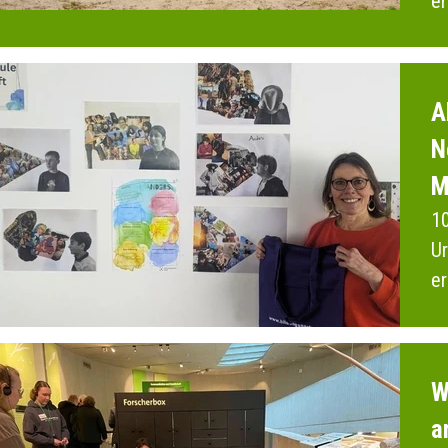
er
2
A
N
M
10
Ur
er
M
W
a