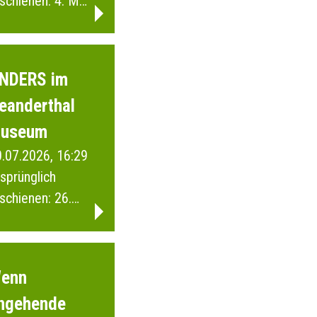
schienen: 4. Mai
026
NDERS im
eanderthal
useum
.07.2026, 16:29
sprünglich
schienen: 26.
ärz 2026
enn
ngehende