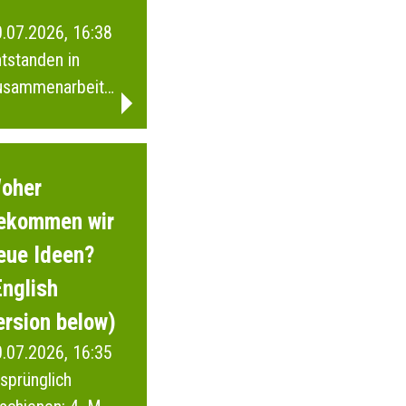
.07.2026, 16:38
tstanden in
usammenarbeit
t Schülerinnen
d Schülern
wie der Junior
oher
i Wuppertal.
ekommen wir
eue Ideen?
English
ersion below)
.07.2026, 16:35
sprünglich