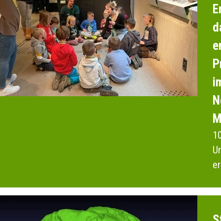
E
d
e
P
i
N
M
10
Ur
er
F
S