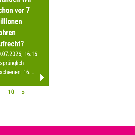
chon vor 7
illionen
ahren
ufrecht?
.07.2026, 16:16
sprünglich
schienen: 16.
anuar 2026
9
10
»
AVIGATION