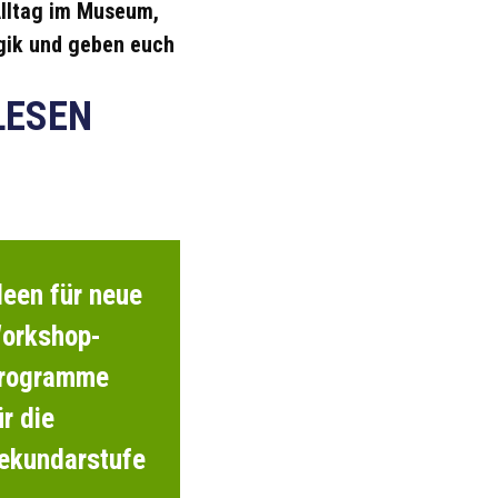
lltag im Museum,
ik und geben euch
LESEN
deen für neue
orkshop-
rogramme
ür die
ekundarstufe