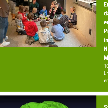
E
d
e
P
i
N
M
10
Ur
er
F
S