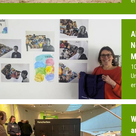
er
2
A
N
M
10
Ur
er
M
W
a