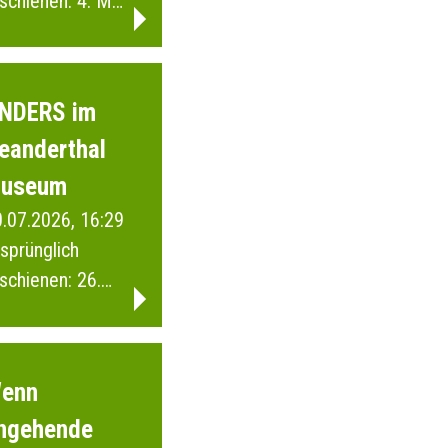
schienen: 4. Mai
026
NDERS im
eanderthal
useum
.07.2026, 16:29
sprünglich
schienen: 26.
ärz 2026
enn
ngehende