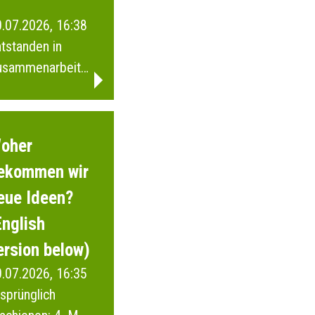
.07.2026, 16:38
tstanden in
usammenarbeit
t Schülerinnen
d Schülern
wie der Junior
oher
i Wuppertal.
ekommen wir
eue Ideen?
English
ersion below)
.07.2026, 16:35
sprünglich