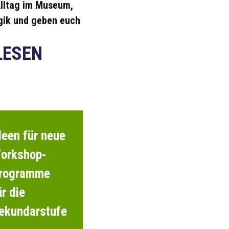
lltag im Museum,
ik und geben euch
LESEN
deen für neue
orkshop-
rogramme
ür die
ekundarstufe