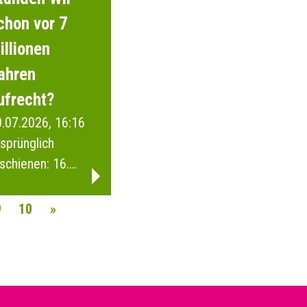
chon vor 7
illionen
ahren
ufrecht?
.07.2026, 16:16
sprünglich
schienen: 16.
anuar 2026
9
10
»
AVIGATION