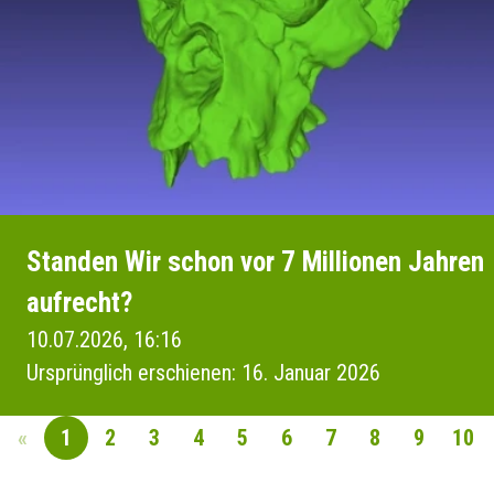
Standen Wir schon vor 7 Millionen Jahren
aufrecht?
10.07.2026, 16:16
Ursprünglich erschienen: 16. Januar 2026
«
1
2
3
4
5
6
7
8
9
10
SEITENNAVIGAT