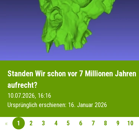
Standen Wir schon vor 7 Millionen Jahren
aufrecht?
10.07.2026, 16:16
Ursprünglich erschienen: 16. Januar 2026
«
1
2
3
4
5
6
7
8
9
10
SEITENNAVIGAT